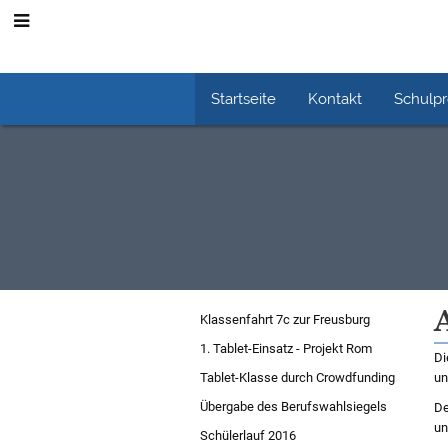
Startseite
Kontakt
Schulp
Schuljahr
Klassenfahrt 7c zur Freusburg
2015/16
1. Tablet-Einsatz - Projekt Rom
Di
Tablet-Klasse durch Crowdfunding
un
Übergabe des Berufswahlsiegels
De
un
Schülerlauf 2016