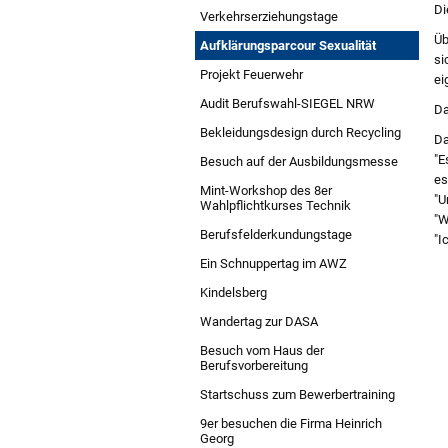
Di
Verkehrserziehungstage
Üb
Aufklärungsparcour Sexualität
si
Projekt Feuerwehr
ei
Audit Berufswahl-SIEGEL NRW
Da
Bekleidungsdesign durch Recycling
Da
"E
Besuch auf der Ausbildungsmesse
es
Mint-Workshop des 8er
"U
Wahlpflichtkurses Technik
"W
Berufsfelderkundungstage
"I
Ein Schnuppertag im AWZ
Kindelsberg
Wandertag zur DASA
Besuch vom Haus der
Berufsvorbereitung
Startschuss zum Bewerbertraining
9er besuchen die Firma Heinrich
Georg