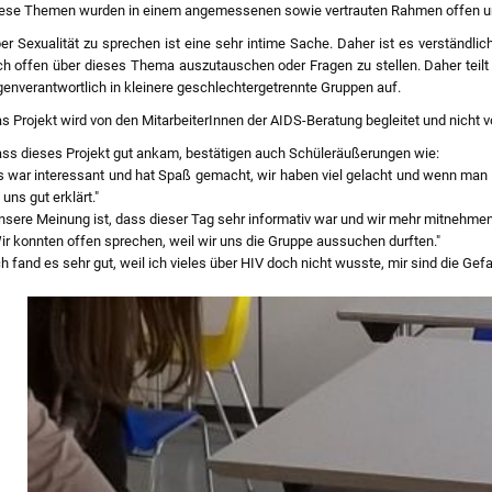
ese Themen wurden in einem angemessenen sowie vertrauten Rahmen offen un
er Sexualität zu sprechen ist eine sehr intime Sache. Daher ist es verständli
ch offen über dieses Thema auszutauschen oder Fragen zu stellen. Daher teilt
genverantwortlich in kleinere geschlechtergetrennte Gruppen auf.
s Projekt wird von den MitarbeiterInnen der AIDS-Beratung begleitet und nicht vo
ss dieses Projekt gut ankam, bestätigen auch Schüleräußerungen wie:
s war interessant und hat Spaß gemacht, wir haben viel gelacht und wenn man 
 uns gut erklärt."
nsere Meinung ist, dass dieser Tag sehr informativ war und wir mehr mitnehmen
ir konnten offen sprechen, weil wir uns die Gruppe aussuchen durften."
ch fand es sehr gut, weil ich vieles über HIV doch nicht wusste, mir sind die Ge