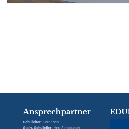
Ansprechpartner
EDU
Schulleiter
:
Herr
Koch
Stellv. Schulleiter:
Herr
Sengbusch