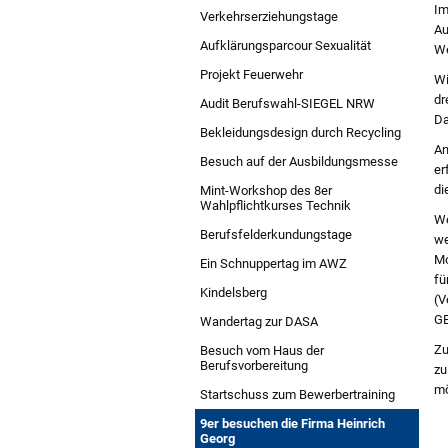
Im
Verkehrserziehungstage
Au
Aufklärungsparcour Sexualität
We
Projekt Feuerwehr
Wi
dr
Audit Berufswahl-SIEGEL NRW
Da
Bekleidungsdesign durch Recycling
An
Besuch auf der Ausbildungsmesse
er
di
Mint-Workshop des 8er
Wahlpflichtkurses Technik
We
Berufsfelderkundungstage
we
Mo
Ein Schnuppertag im AWZ
fü
Kindelsberg
(V
GE
Wandertag zur DASA
Zu
Besuch vom Haus der
Berufsvorbereitung
zu
mö
Startschuss zum Bewerbertraining
9er besuchen die Firma Heinrich
Georg