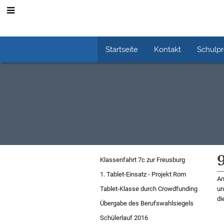
Startseite
Kontakt
Schulp
Schuljahr
Klassenfahrt 7c zur Freusburg
2015/16
1. Tablet-Einsatz - Projekt Rom
Am
Tablet-Klasse durch Crowdfunding
un
di
Übergabe des Berufswahlsiegels
Schülerlauf 2016