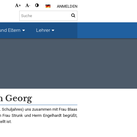
+
-
ANMELDEN
und Eltern
Lehrer
h Georg
9. Schuljahres) uns zusammen mit Frau Blaas
Frau Strunk und Herrn Engelhardt begrüßt,
lt ist.