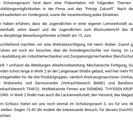
 Schulungsraum fand dann eine Präsentation mit folgenden Themen st
sbildungsmöglichkeiten in der Firma und das "Prinzip Zukunft". Nach d
rksarbeitern im Vordergrund, sowie die Verantwortung jedes Einzelnen.
r haben erfahren, dass die Jugendlichen in einer eigenen Lernwerkstatt au
eieinhalb Jahre dauert und die Jugendlichen zum Blockunterricht das B
s diesjährige Bewerbungsfenster schließt am 13. Juni.
schließend machten wir eine Werksbesichtigung mit Herrn Weber. Zuerst g
fuhren wir noch ein bisschen über die Gründergeschichte von Georg. Im Le
e Ausbildung als Industriemechaniker und Zerspanungsmechaniker (Berufschule,
rk 1 umfasst die Abteilungen Arbeitsvorbereitung, Mechanische Fertigung, Qu
rden schon lange in Werk 2 an der Langenauer Straße gebaut, weil hier mehr Pla
ntagehallen für die drei Produktgruppen, nämlich Werkzeugmaschinen (Verka
r Walzwerke und Servicecenter (Verkaufsbereich BAND) und Bandverarb
erkaufsbereich TRAFO). Weltbekannte Firmen wie SIEMENS, THYSSEN KRUPP
ORG. In Werk 2 findet man auch die Lackierwerkstatt, den Versand, das Magazi
m Schluss trafen wir uns noch einmal im Schulungsraum 3, wo für uns die
 stellen. Gegen 15.45 Uhr endete der interessante Besuch, für dessen Durchf
chten.