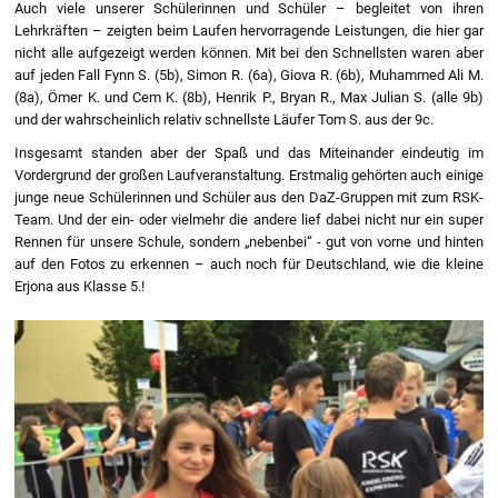
Auch viele unserer Schülerinnen und Schüler – begleitet von ihren
Lehrkräften – zeigten beim Laufen hervorragende Leistungen, die hier gar
nicht alle aufgezeigt werden können. Mit bei den Schnellsten waren aber
auf jeden Fall Fynn S. (5b), Simon R. (6a), Giova R. (6b), Muhammed Ali M.
(8a), Ömer K. und Cem K. (8b), Henrik P., Bryan R., Max Julian S. (alle 9b)
und der wahrscheinlich relativ schnellste Läufer Tom S. aus der 9c.
Insgesamt standen aber der Spaß und das Miteinander eindeutig im
Vordergrund der großen Laufveranstaltung. Erstmalig gehörten auch einige
junge neue Schülerinnen und Schüler aus den DaZ-Gruppen mit zum RSK-
Team. Und der ein- oder vielmehr die andere lief dabei nicht nur ein super
Rennen für unsere Schule, sondern „nebenbei“ - gut von vorne und hinten
auf den Fotos zu erkennen – auch noch für Deutschland, wie die kleine
Erjona aus Klasse 5.!