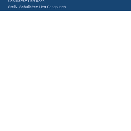
Schulleiter
:
Herr
Koch
Stellv. Schulleiter:
Herr
Sengbusch
Sekretariat:
Frau Fröhlich (Mo und Mi)
Frau Römer (Di, Do und Fr)
Hausmeisterin:
Frau Saßmann
Kontaktdaten:
Realschule Kreuztal
Hessengarten 13
57223 Kreuztal
rsk @ realschule - kreuztal.de
Tel: 02732 -55520
EDUPAGE-Anmeldung
Anmeldung mit EduPage-Konto
Benutzernamen oder Passwort vergessen