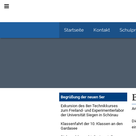
Startseite
Kontakt
Schulp
Schuljahr
Begrüßung der neuen 5er
2024/25
Exkursion des 8er-Technikkurses
Am
zum Freiland- und Experimentierlabor
der Universität Siegen in Schönau
Di
Klassenfahrt der 10. Klassen an den
ei
Gardasee