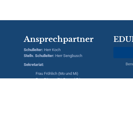
Ansprechpartner
EDU
Schulleiter
:
Herr
Koch
Stellv. Schulleiter:
Herr
Sengbusch
Ben
Sekretariat:
Frau Fröhlich (Mo und Mi)
Frau Römer (Di, Do und Fr)
Hausmeisterin:
Frau Saßmann
Kontaktdaten:
Realschule Kreuztal
Hessengarten 13
57223 Kreuztal
rsk @ realschule - kreuztal.de