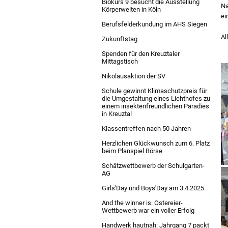
Biokurs 9 besucht die Ausstellung
Na
Körperwelten in Köln
ei
Berufsfelderkundung im AHS Siegen
Al
Zukunftstag
Spenden für den Kreuztaler
Mittagstisch
Nikolausaktion der SV
Schule gewinnt Klimaschutzpreis für
die Umgestaltung eines Lichthofes zu
einem insektenfreundlichen Paradies
in Kreuztal
Klassentreffen nach 50 Jahren
Herzlichen Glückwunsch zum 6. Platz
beim Planspiel Börse
Schätzwettbewerb der Schulgarten-
AG
Girls'Day und Boys'Day am 3.4.2025
And the winner is: Ostereier-
Wettbewerb war ein voller Erfolg
Handwerk hautnah: Jahrgang 7 packt