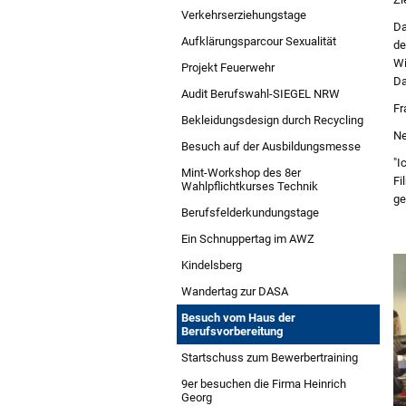
Verkehrserziehungstage
Da
Aufklärungsparcour Sexualität
de
Wi
Projekt Feuerwehr
Da
Audit Berufswahl-SIEGEL NRW
Fr
Bekleidungsdesign durch Recycling
Ne
Besuch auf der Ausbildungsmesse
"I
Mint-Workshop des 8er
Fi
Wahlpflichtkurses Technik
ge
Berufsfelderkundungstage
Ein Schnuppertag im AWZ
Kindelsberg
Wandertag zur DASA
Besuch vom Haus der
Berufsvorbereitung
Startschuss zum Bewerbertraining
9er besuchen die Firma Heinrich
Georg