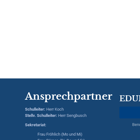
Ansprechpartner
EDU
Schulleiter
:
Herr
Koch
Stellv. Schulleiter:
Herr
Sengbusch
Ben
Sekretariat:
Frau Fröhlich (Mo und Mi)