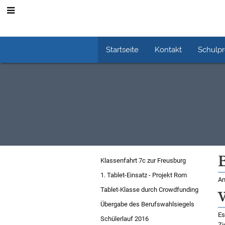
Startseite
Kontakt
Schulp
Schuljahr
Klassenfahrt 7c zur Freusburg
2015/16
1. Tablet-Einsatz - Projekt Rom
Am
Tablet-Klasse durch Crowdfunding
W
Übergabe des Berufswahlsiegels
Es
Schülerlauf 2016
Zi