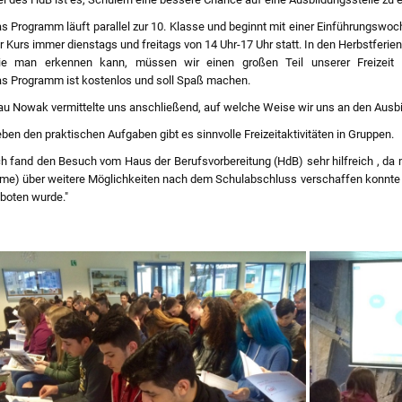
s Programm läuft parallel zur 10. Klasse und beginnt mit einer Einführungswo
r Kurs immer dienstags und freitags von 14 Uhr-17 Uhr statt. In den Herbstferie
e man erkennen kann, müssen wir einen großen Teil unserer Freizeit in
s Programm ist kostenlos und soll Spaß machen.
au Nowak vermittelte uns anschließend, auf welche Weise wir uns an den Aus
ben den praktischen Aufgaben gibt es sinnvolle Freizeitaktivitäten in Gruppen.
ch fand den Besuch vom Haus der Berufsvorbereitung (HdB) sehr hilfreich , da 
lme) über weitere Möglichkeiten nach dem Schulabschluss verschaffen konnte u
boten wurde."