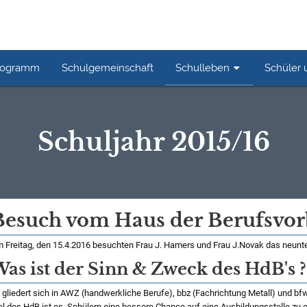
rogramm
Schulgemeinschaft
Schulleben
Schüler 
Schuljahr 2015/16
Besuch vom Haus der Berufsvor
 Freitag, den 15.4.2016 besuchten Frau J. Hamers und Frau J.Novak das neunte
as ist der Sinn & Zweck des HdB's ?
 gliedert sich in AWZ (handwerkliche Berufe), bbz (Fachrichtung Metall) und bf
el des HdB ist es, Schülern eine bessere Chance auf eine Ausbildungsstelle zu 