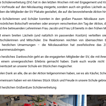
e Schülervertretung (SV) hat in den letzten Wochen mit viel Engagement und Kreat
e Vorfreude auf den Nikolaustag steigerte, sondern auch ein großes Lächeln auf
ben die Mitglieder der SV Plakate gestaltet, die auf die bevorstehende Aktion h
e Schülerinnen und Schüler konnten in den großen Pausen Nikoläuse zum P
rsönlichen Botschaft versehen oder anonym verschenken.Am Tag der Aktion, d
d ihre betreuenden Lehrerinnen Frau Jacobi und Frau Lill bereits in den frühen 
t einem breiten Lächeln (und natürlich im passenden Kostüm) verteilten sie
tschülerinnen und Mitschüler. Die Reaktionen reichten von überraschten B
 herzlichen Umarmungen – die Nikolausaktion hat zweifelsohne das Zie
sammenzubringen.
n herzliches Dankeschön geht an die engagierten Mitglieder der SV, die mit ihrer
 einem unvergesslichen Erlebnis gemacht haben. Dank euch wurde nicht 
ventszeit an unserer Schule ein Stückchen magischer.
elen Dank an alle, die an der Aktion teilgenommen haben, sei es als Käufer, Sch
meinsam haben wir ein kleines Stück Glück und Freude in unsere Schule gebra
t herzlichen GrüßenEure Schülervertretung