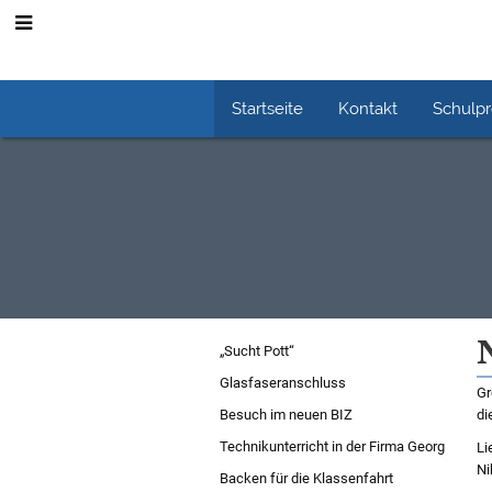
Startseite
Kontakt
Schulp
Schuljahr
„Sucht Pott“
2023/24
Glasfaseranschluss
Gr
Besuch im neuen BIZ
di
Technikunterricht in der Firma Georg
Li
Ni
Backen für die Klassenfahrt