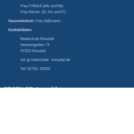
Frau Fröhlich (Mo und Mi)
Frau Römer (Di, Do und Fr)
Hausmeisterin:
Frau Saßmann
Kontaktdaten:
Realschule Kreuztal
Hessengarten 13
57223 Kreuztal
rsk @ realschule - kreuztal.de
Tel: 02732 -55520
EDUPAGE-Anmeldung
Anmeldung mit EduPage-Konto
Benutzernamen oder Passwort vergessen