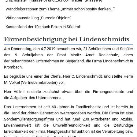
„Filzmonster“ (Klasse 6) und „School Invader“ (Klasse 9)
Wanddekorationen zum Thema „Immer schön positiv denken…“
Virtinenausstellung „Surreale Objekte“
Kassenfahrt der 10c nach Brixen in Südtirol
Firmenbesichtigung bei Lindenschmidts
Am Donnerstag, den 4.7.2019 besuchten wir, 21 Schülerinnen und Schüler
des 9. Schuljahres der Ernst Moritz Arndt Realschule, eines
der bekanntesten Unternehmen im Siegerland, die Firma Lindenschmidt in
Krombach.
Es begrüßte uns einer der Chefs, Herr C. Lindenschmidt, und stellte Herrn
M. Völkel (Vertriebsmitarbeiter) vor.
Herr Völkel erzählte zunächst etwas über die Firmengeschichte und
die Aufgaben des Unternehmens.
Das Unternehmen ist seit 60 Jahren in Familienbesitz und ist bereits in
die Hand der dritten Generation weitergegeben worden. Die Firma ist eine
Sondermüllentsorgungsfirma und hat rund 200 Mitarbeiter und Azubis.
Erwähnenswert ist die Umweltfreundlichkeit und die 24stündige
Erreichbarkeit der Firma. Hauptgeschäftsfunktion ist die Verarbeitung bzw.