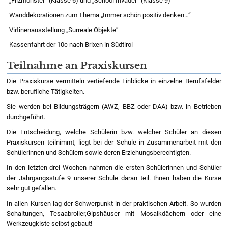
„Filzmonster“ (Klasse 6) und „School Invader“ (Klasse 9)
Wanddekorationen zum Thema „Immer schön positiv denken…“
Virtinenausstellung „Surreale Objekte“
Kassenfahrt der 10c nach Brixen in Südtirol
Teilnahme an Praxiskursen
Die Praxiskurse vermitteln vertiefende Einblicke in einzelne Berufsfelder
bzw. berufliche Tätigkeiten.
Sie werden bei Bildungsträgern (AWZ, BBZ oder DAA) bzw. in Betrieben
durchgeführt.
Die Entscheidung, welche Schülerin bzw. welcher Schüler an diesen
Praxiskursen teilnimmt, liegt bei der Schule in Zusammenarbeit mit den
Schülerinnen und Schülern sowie deren Erziehungsberechtigten.
In den letzten drei Wochen nahmen die ersten Schülerinnen und Schüler
der Jahrgangsstufe 9 unserer Schule daran teil. Ihnen haben die Kurse
sehr gut gefallen.
In allen Kursen lag der Schwerpunkt in der praktischen Arbeit. So wurden
Schaltungen, Tesaabroller,Gipshäuser mit Mosaikdächern oder eine
Werkzeugkiste selbst gebaut!