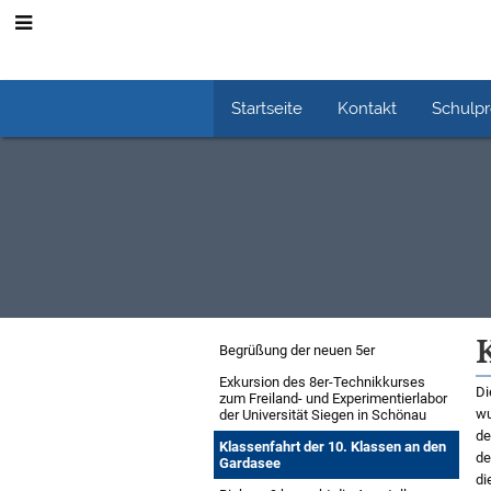
Startseite
Kontakt
Schulp
Schuljahr
Begrüßung der neuen 5er
2024/25
Exkursion des 8er-Technikkurses
Di
zum Freiland- und Experimentierlabor
wu
der Universität Siegen in Schönau
de
Klassenfahrt der 10. Klassen an den
de
Gardasee
di