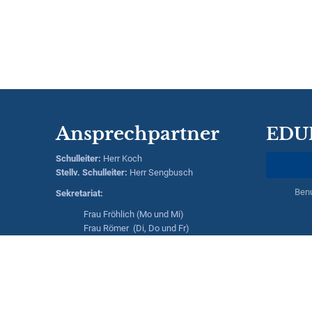
Ansprechpartner
EDU
Schulleiter
:
Herr
Koch
Stellv. Schulleiter:
Herr
Sengbusch
Ben
Sekretariat:
Frau Fröhlich (Mo und Mi)
Frau Römer (Di, Do und Fr)
Hausmeisterin:
Frau Saßmann
Kontaktdaten:
Realschule Kreuztal
Hessengarten 13