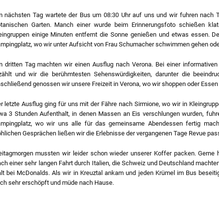
 nächsten Tag wartete der Bus um 08:30 Uhr auf uns und wir fuhren nach 
tanischen Garten. Manch einer wurde beim Erinnerungsfoto schießen klat
eingruppen einige Minuten entfernt die Sonne genießen und etwas essen. D
mpingplatz, wo wir unter Aufsicht von Frau Schumacher schwimmen gehen ode
 dritten Tag machten wir einen Ausflug nach Verona. Bei einer informative
zählt und wir die berühmtesten Sehenswürdigkeiten, darunter die beeindr
schließend genossen wir unsere Freizeit in Verona, wo wir shoppen oder Essen
r letzte Ausflug ging für uns mit der Fähre nach Sirmione, wo wir in Kleingru
wa 3 Stunden Aufenthalt, in denen Massen an Eis verschlungen wurden, fu
mpingplatz, wo wir uns alle für das gemeinsame Abendessen fertig macht
öhlichen Gesprächen ließen wir die Erlebnisse der vergangenen Tage Revue pass
eitagmorgen mussten wir leider schon wieder unserer Koffer packen. Gerne h
ch einer sehr langen Fahrt durch Italien, die Schweiz und Deutschland machte
lt bei McDonalds. Als wir in Kreuztal ankam und jeden Krümel im Bus beseitig
ch sehr erschöpft und müde nach Hause.