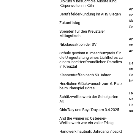
Biokurs 9 besucht die Ausstellung
Körperwelten in Köln
Am
Berufsfelderkundung im AHS Siegen
Bo
Kl
Zukunftstag
Ca
Spenden für den Kreuztaler
Mittagstisch
Am
Nikolausaktion der SV
er
An
Schule gewinnt Klimaschutzpreis für
die Umgestaltung eines Lichthofes zu
einem insektenfreundlichen Paradies
De
in Kreuztal
et
Klassentreffen nach 50 Jahren
Ca
fr
Herzlichen Glückwunsch zum 6. Platz
beim Planspiel Börse
Fr
Schätzwettbewerb der Schulgarten-
Na
AG
Ha
Girls'Day und Boys'Day am 3.4.2025
au
And the winner is: Ostereier-
Wettbewerb war ein voller Erfolg
Handwerk hautnah: Jahrgang 7 packt