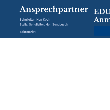
Ansprechpartner
EDU
Anm
Schulleiter
:
Herr
Koch
Stellv. Schulleiter:
Herr
Sengbusch
Sekretariat:
Frau Fröhlich (Mo und Mi)
Ben
Frau Römer (Di, Do und Fr)
Hausmeisterin:
Frau Saßmann
Kontaktdaten:
Realschule Kreuztal
Hessengarten 13
57223 Kreuztal
rsk @ realschule - kreuztal.de
Tel: 02732 -55520