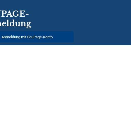
PAGE-
eldung
Anmeldung mit EduPage-Konto
utzernamen oder Passwort vergessen