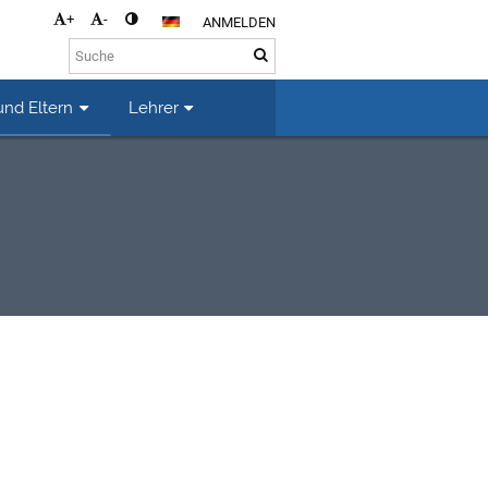
+
-
ANMELDEN
und Eltern
Lehrer