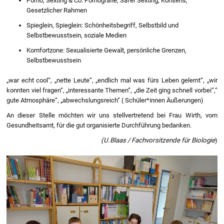
Porno, Sexting & Co: Pornografie, Safer Sexting, Konsens,
Gesetzlicher Rahmen
Spieglein, Spieglein: Schönheitsbegriff, Selbstbild und
Selbstbewusstsein, soziale Medien
Komfortzone: Sexualisierte Gewalt, persönliche Grenzen,
Selbstbewusstsein
„war echt cool“, „nette Leute“, „endlich mal was fürs Leben gelernt“, „wir
konnten viel fragen“, „interessante Themen“, „die Zeit ging schnell vorbei“,“
gute Atmosphäre“, „abwechslungsreich“ ( Schüler*innen Äußerungen)
An dieser Stelle möchten wir uns stellvertretend bei Frau Wirth, vom
Gesundheitsamt, für die gut organisierte Durchführung bedanken.
(U.Blaas / Fachvorsitzende für Biologie
)