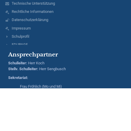
Technische Unterstützung
Rechtliche Informationen
Datenschutzerklärung
Impressum
Schulprofil
EDUPAGE
Ansprechpartner
Schulleiter
:
Herr
Koch
Stellv. Schulleiter:
Herr
Sengbusch
Sekretariat:
Frau Fröhlich (Mo und Mi)
Frau Römer (Di, Do und Fr)
Hausmeisterin:
Frau Saßmann
Kontaktdaten:
Realschule Kreuztal
Hessengarten 13
57223 Kreuztal